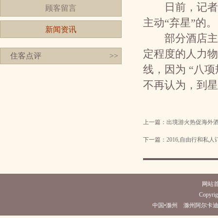
日前，记者走访
顾客留言
主动“弃星”的。
新闻资讯
部分酒店主动
定程度的人力物
住客点评
>>
线，因为 “八
不再认为，到星
上一篇：
出境游火热促海外
下一篇：
2016,自由行和私
网站
Copyrig
中国•滁州 滁州阿尔卡迪亚酒店(电话